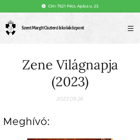
Cím: 7621 Pécs, Apáca u. 23.
Szent Margit Ciszterci Iskolaközpont
Zene Világnapja
(2023)
2023.09.26
Meghívó: