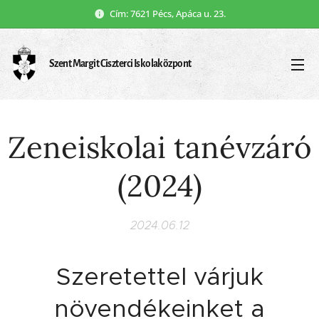
Cím: 7621 Pécs, Apáca u. 23.
Szent Margit Ciszterci Iskolaközpont
Zeneiskolai tanévzáró
(2024)
2024.06.12
Szeretettel várjuk
növendékeinket a