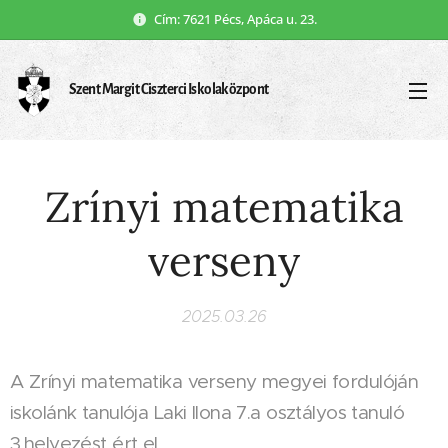
Cím: 7621 Pécs, Apáca u. 23.
Szent Margit Ciszterci Iskolaközpont
Zrínyi matematika
verseny
2025.03.26
A Zrínyi matematika verseny megyei fordulóján
iskolánk tanulója Laki Ilona 7.a osztályos tanuló
3.helyezést ért el.