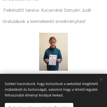
Felkészítő tanára: Kucseráné Szinyéri Judit
Gratulálunk a kiemelkedő eredményhez!
Share
Sütiket használunk, hogy biztosítsuk a weboldal megfelelő
működését és biztonságát, valamint hogy a lehető legjobb
felhasználói élményt kínáljuk Neked.
© 2025
Szent Margit Ciszterci Óvoda, Általános Iskola,