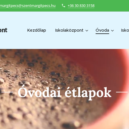
margitpecs@szentmargitpecs.hu
+36 30 830 3158
ont
Kezdőlap
Iskolaközpont
Óvoda
Isko
Óvodai étlapok