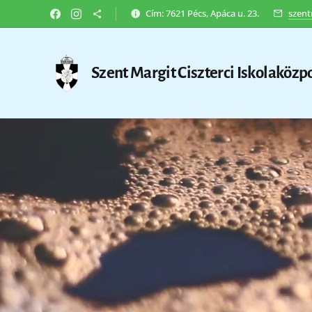
Cím: 7621 Pécs, Apáca u. 23.
szent
Szent Margit Ciszterci Iskolaközp