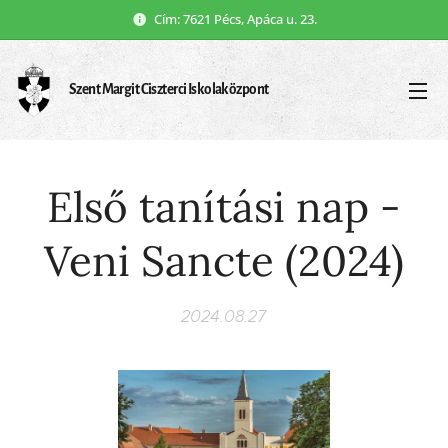
Cím: 7621 Pécs, Apáca u. 23.
Szent Margit Ciszterci Iskolaközpont
Első tanítási nap -
Veni Sancte (2024)
2024.08.27