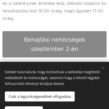
és a tankönyvek átvétele lesz, délután napközi és
tanulószoba lesz 16.00 óráig, majd ügyelet 17.00
óráig.
Behajtási nehézségek
szeptember 2-án
Share
Sütiket használunk, hogy biztosítsuk a weboldal megfelelő
működését és biztonságát, valamint hogy a lehető legjobb
felhasználói élményt kínáljuk Neked.
© 2025
Szent Margit Ciszterci Óvoda, Általános Iskola,
Csak a legszükségesebbek elfogadása
Alapfokú Művészeti Iskola és Kollégium
| Minden jog
fenntartva.