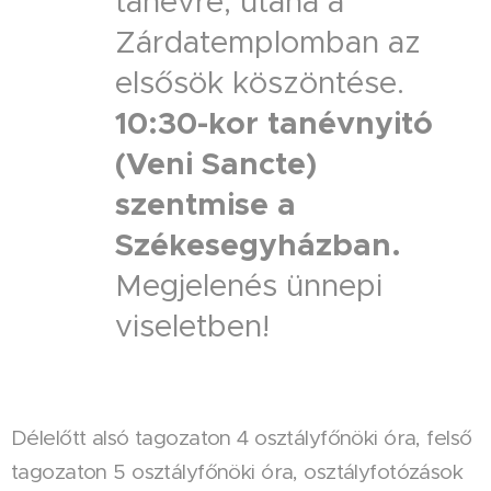
tanévre, utána a
Zárdatemplomban az
elsősök köszöntése.
10:30-kor tanévnyitó
(Veni Sancte)
szentmise a
Székesegyházban.
Megjelenés ünnepi
viseletben!
Délelőtt alsó tagozaton 4 osztályfőnöki óra, felső
tagozaton 5 osztályfőnöki óra, osztályfotózások