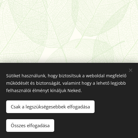
Sütiket használunk, hogy biztosítsuk a weboldal megfelelő
működését és biztonságát, valamint hogy a lehető legjobb
felhasználói élményt kínáljuk Neked.
© 2025
Szent Margit Ciszterci Óvoda, Általános Iskola,
Csak a legszükségesebbek elfogadása
Alapfokú Művészeti Iskola és Kollégium
| Minden jog
fenntartva.
Összes elfogadása
Sütik