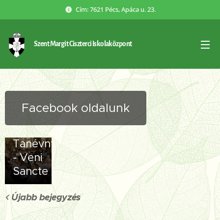
Cím: 7621 Pécs, Apáca u. 23.
Szent Margit Ciszterci Iskolaközpont
Facebook oldalunk
2025.09.01
Tanévnyitó
- Veni
Sancte
Újabb bejegyzés